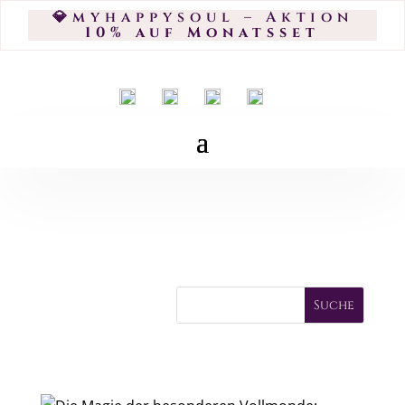
💎myhappysoul – Aktion
10% auf Monatsset