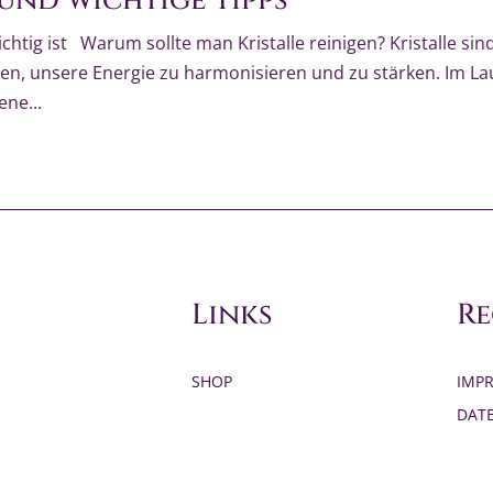
und wichtige Tipps
chtig ist Warum sollte man Kristalle reinigen? Kristalle sin
nen, unsere Energie zu harmonisieren und zu stärken. Im La
ene...
Links
Re
SHOP
IMP
DAT